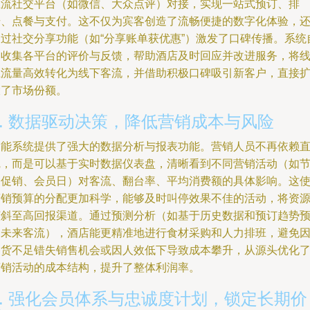
主流社交平台（如微信、大众点评）对接，实现一站式预订、排
号、点餐与支付。这不仅为宾客创造了流畅便捷的数字化体验，
通过社交分享功能（如“分享账单获优惠”）激发了口碑传播。系统
动收集各平台的评价与反馈，帮助酒店及时回应并改进服务，将
上流量高效转化为线下客流，并借助积极口碑吸引新客户，直接
大了市场份额。
4. 数据驱动决策，降低营销成本与风险
智能系统提供了强大的数据分析与报表功能。营销人员不再依赖
觉，而是可以基于实时数据仪表盘，清晰看到不同营销活动（如
日促销、会员日）对客流、翻台率、平均消费额的具体影响。这
营销预算的分配更加科学，能够及时叫停效果不佳的活动，将资
倾斜至高回报渠道。通过预测分析（如基于历史数据和预订趋势
测未来客流），酒店能更精准地进行食材采购和人力排班，避免
备货不足错失销售机会或因人效低下导致成本攀升，从源头优化
营销活动的成本结构，提升了整体利润率。
5. 强化会员体系与忠诚度计划，锁定长期价