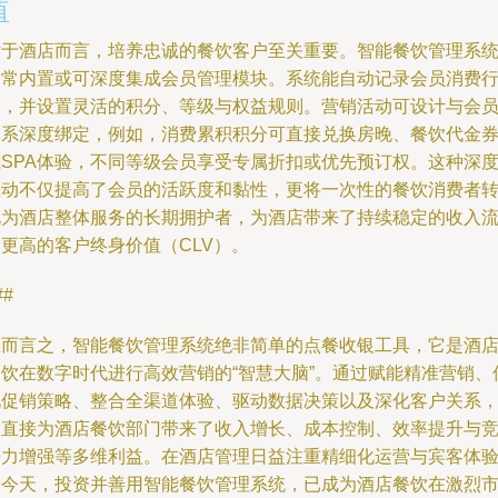
值
对于酒店而言，培养忠诚的餐饮客户至关重要。智能餐饮管理系
通常内置或可深度集成会员管理模块。系统能自动记录会员消费
为，并设置灵活的积分、等级与权益规则。营销活动可设计与会
体系深度绑定，例如，消费累积积分可直接兑换房晚、餐饮代金
或SPA体验，不同等级会员享受专属折扣或优先预订权。这种深
互动不仅提高了会员的活跃度和黏性，更将一次性的餐饮消费者
化为酒店整体服务的长期拥护者，为酒店带来了持续稳定的收入
更高的客户终身价值（CLV）。
##
总而言之，智能餐饮管理系统绝非简单的点餐收银工具，它是酒
餐饮在数字时代进行高效营销的“智慧大脑”。通过赋能精准营销、
化促销策略、整合全渠道体验、驱动数据决策以及深化客户关系
它直接为酒店餐饮部门带来了收入增长、成本控制、效率提升与
争力增强等多维利益。在酒店管理日益注重精细化运营与宾客体
的今天，投资并善用智能餐饮管理系统，已成为酒店餐饮在激烈