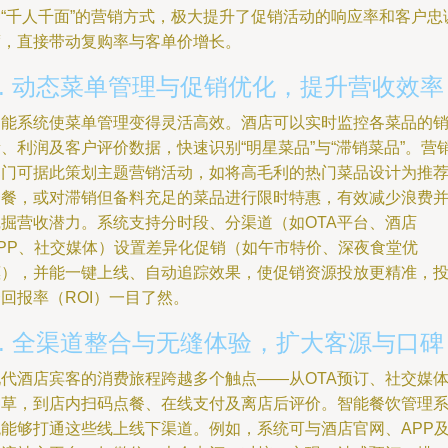
种“千人千面”的营销方式，极大提升了促销活动的响应率和客户忠
度，直接带动复购率与客单价增长。
2. 动态菜单管理与促销优化，提升营收效率
智能系统使菜单管理变得灵活高效。酒店可以实时监控各菜品的
、利润及客户评价数据，快速识别“明星菜品”与“滞销菜品”。营
部门可据此策划主题营销活动，如将高毛利的热门菜品设计为推
套餐，或对滞销但备料充足的菜品进行限时特惠，有效减少浪费
挖掘营收潜力。系统支持分时段、分渠道（如OTA平台、酒店
APP、社交媒体）设置差异化促销（如午市特价、深夜食堂优
惠），并能一键上线、自动追踪效果，使促销资源投放更精准，
回报率（ROI）一目了然。
3. 全渠道整合与无缝体验，扩大客源与口碑
现代酒店宾客的消费旅程跨越多个触点——从OTA预订、社交媒
种草，到店内扫码点餐、在线支付及离店后评价。智能餐饮管理
统能够打通这些线上线下渠道。例如，系统可与酒店官网、APP