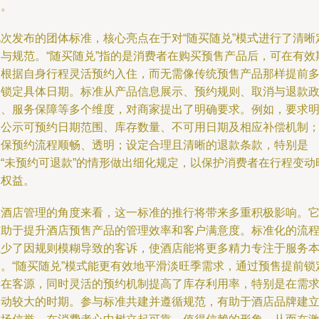
义。
此次发布的团体标准，核心亮点在于对“随买随兑”模式进行了清晰
义与规范。“随买随兑”指的是消费者在购买预售产品后，可在有效
内根据自身行程灵活预约入住，而无需像传统预售产品那样提前
日锁定具体日期。标准从产品信息展示、预约规则、取消与退款
策、服务保障等多个维度，对商家提出了明确要求。例如，要求
确公示可预约日期范围、库存数量、不可用日期及相应补偿机制
确保预约流程顺畅、透明；设定合理且清晰的退款条款，特别是
对“未预约可退款”的情形做出细化规定，以保护消费者在行程变动
的权益。
从酒店管理的角度来看，这一标准的推行将带来多重积极影响。
有助于提升酒店预售产品的管理效率和客户满意度。标准化的流
减少了因规则模糊导致的客诉，使酒店能将更多精力专注于服务
身。“随买随兑”模式能更有效地平滑淡旺季需求，通过预售提前锁
潜在客源，同时灵活的预约机制提高了库存利用率，特别是在需
波动较大的时期。参与标准共建并遵循规范，有助于酒店品牌建