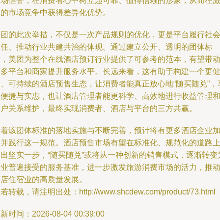
市场信誉，在消费者心中树立起可靠、值得信赖的形象，从而在
烈的市场竞争中获得差异化优势。
美团的此次举措，不仅是一次产品规则的优化，更是平台履行社
责任、推动行业共建共治的体现。通过建立公开、透明的团体标
准，美团为整个在线酒店预订行业提供了可参考的范本，有望带
更多平台和商家提升服务水平。长远来看，这有助于构建一个更
康、可持续的酒店预售生态，让消费者能真正放心地“随买随兑”，
受便捷与实惠，也让酒店管理者能更科学、高效地进行收益管理
客户关系维护，最终实现消费者、酒店与平台的三方共赢。
随着该团体标准的落地实施与不断完善，预计将有更多酒店企业
入并践行这一规范。酒店预售市场有望在标准化、规范化的道路
迈出坚实一步，“随买随兑”或将从一种创新的销售模式，逐渐转变
行业普遍接受的服务基准，进一步激发旅游消费市场的活力，推
酒店住宿业的高质量发展。
若转载，请注明出处：http://www.shcdew.com/product/73.html
新时间：2026-08-04 00:39:00