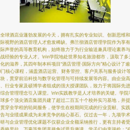
在全球酒店业蓬勃发展的今天，拥有扎实的专业知识、创新思维
国际视野的酒店管理人才愈发稀缺。弗兰彻酒店管理学院作为享
国际声誉的高等教育机构，始终致力于为行业输送兼具理论素养
战经验的专业人才。\n\n学院地处世界知名旅游都市，汲取了多
化的滋养，其四年制本科项目“酒店管理·国际方向”精心设计了逾
30门核心课程，涵盖酒店运营、财务管控、客户关系与服务设计
模块，贯穿前沿科技与数字化管理与可持续发展等内容。由企业
管、行业专家及硕博学者组成的强大授课团队，致力于将国际先
综合管理理念引入课堂。\n\n实践教学是人才培养的关键。学院
全球多个顶尖酒店集团共建了超过二百五十个校外实习基地，并
供贯穿全学程的轮岗服务，使学生在校期间完成的行业贡献、实
报告与业绩成果成为未来竞争的核心基石。仅过去一年，九项学
科研与企业管理优化课题不仅获企业全额采纳推行，更有主持者
到香格里拉、万豪等集团直接免试晋升邀请。学子们由衷评价：“