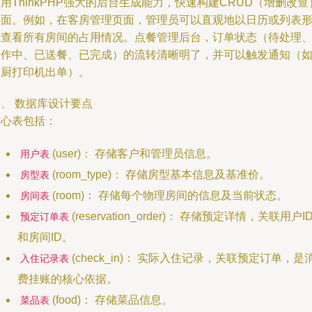
用ThinkPHP强大的后台生成能力，快速构建CRUD（增删改查
界面。例如，在客房管理页面，管理员可以直观地以日历或列表
式查看所有房间的占用情况。点餐管理后台，订单状态（待处理
制作中、已送餐、已完成）的流转清晰明了，并可以触发通知（
后厨打印机出单）。
、 数据库设计要点
核心表包括：
(user)： 存储客户和管理员信息。
用户表
(room_type)： 存储房型基本信息及基准价。
房型表
(room)： 存储每个物理房间的信息及当前状态。
房间表
(reservation_order)： 存储预定详情，关联用户I
预定订单表
和房间ID。
(check_in)： 实际入住记录，关联预定订单，是
入住记录表
费挂账的核心依据。
(food)： 存储菜品信息。
菜品表