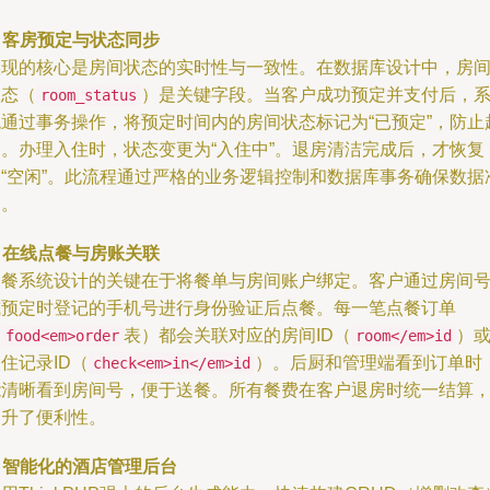
.
客房预定与状态同步
实现的核心是房间状态的实时性与一致性。在数据库设计中，房
状态（
）是关键字段。当客户成功预定并支付后，
room_status
统通过事务操作，将预定时间内的房间状态标记为“已预定”，防止
售。办理入住时，状态变更为“入住中”。退房清洁完成后，才恢复
为“空闲”。此流程通过严格的业务逻辑控制和数据库事务确保数据
确。
.
在线点餐与房账关联
点餐系统设计的关键在于将餐单与房间账户绑定。客户通过房间
或预定时登记的手机号进行身份验证后点餐。每一笔点餐订单
（
表）都会关联对应的房间ID（
）
food<em>order
room</em>id
住记录ID（
）。后厨和管理端看到订单时
check<em>in</em>id
能清晰看到房间号，便于送餐。所有餐费在客户退房时统一结算
提升了便利性。
.
智能化的酒店管理后台