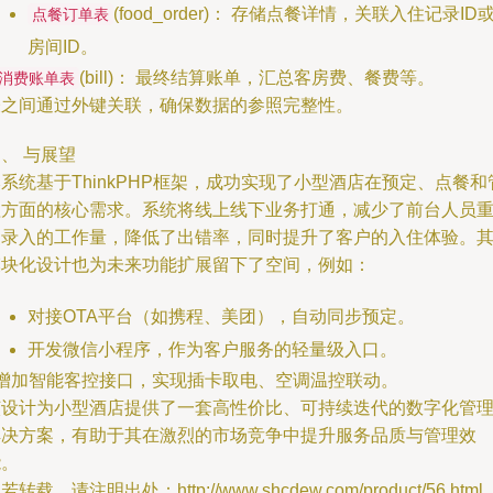
(food_order)： 存储点餐详情，关联入住记录ID
点餐订单表
房间ID。
(bill)： 最终结算账单，汇总客房费、餐费等。
消费账单表
表之间通过外键关联，确保数据的参照完整性。
、 与展望
系统基于ThinkPHP框架，成功实现了小型酒店在预定、点餐和
理方面的核心需求。系统将线上线下业务打通，减少了前台人员
复录入的工作量，降低了出错率，同时提升了客户的入住体验。
模块化设计也为未来功能扩展留下了空间，例如：
对接OTA平台（如携程、美团），自动同步预定。
开发微信小程序，作为客户服务的轻量级入口。
- 增加智能客控接口，实现插卡取电、空调温控联动。
该设计为小型酒店提供了一套高性价比、可持续迭代的数字化管
解决方案，有助于其在激烈的市场竞争中提升服务品质与管理效
能。
若转载，请注明出处：http://www.shcdew.com/product/56.html